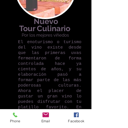
Nuevo
Tour Culinario
Por los mejores viñedos
El enoturismo o turismo
del vino existe desde
que las primeras uvas
fermentaron de forma
controlada hace ya
cientos de años, y su
elaboración pasó a
formar parte de las más
poderosas culturas.
Ahora el placer de
gustar un gran vino lo
puedes disfrutar con tu
platillo favorito. En
esta opción puedes
obtener un turismo de
Phone
Email
Facebook
experiencias únicas e