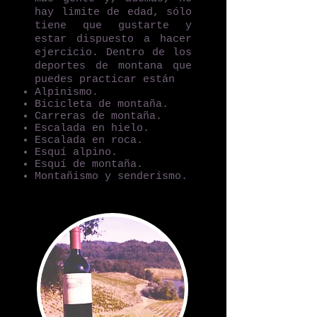
hay limite de edad, sólo
tiene que gustarte y
estar dispuesto a hacer
ejercicio. Dentro de los
deportes de montana que
puedes practicar están
Alpinismo.
Bicicleta de montaña.
Carreras de montaña.
Escalada en hielo.
Escalada en roca.
Esquí alpino.
Esquí de montaña.
Montañismo y senderismo.