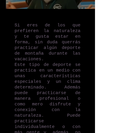
Los Expertos
Guía por las
montañas
Si eres de los que
prefieren la naturaleza
y te gusta estar en
forma, sin duda querrás
practicar algún deporte
de montaña durante las
vacaciones.
Este tipo de deporte se
practica en un medio con
unas características
especiales y un clima
determinado. Además
puede practicarse de
manera profesional o
como mero disfrute y
conexión con la
naturaleza. Puede
practicarse
individualmente o con
más gente y, además, no